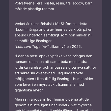
Polystyrene, lera, klister, resin, trä, epoxy, barr,
målade plastfigurer mm
Verket är karaktäristiskt för Sisfontes, detta
liksom många andra av hennes verk bär på en
absurd underton samtidigt som hon länkar in i
samhälleliga låsningar.
“Lets Live Together”
tillkom våren 2025.
“I denna post-apokalyptiska värld tvingas den
humanoida rasen att samarbeta med andra
jordiska varelser och anpassa sig på nya sätt för
att säkra sin överlevnad. Jag undersökte
möjligheten till en tillfällig lösning – humanoider
som lever i en myrstack tillsammans med
gigantiska myror.
Men i sin arrogans tror humanoiderna att de
genom sin intelligens har underkuvat myrorna
och förvandlat dem till enkla tjänare. Som alltid