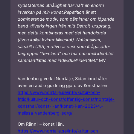
sydstaternas uthållighet har haft en enorm
inverkan på min konst.Repetition är ett
dominerande motiv, som påminner om löpande
band-tillverkningen från mitt Detroit-ursprung,
men detta kombineras med det handgjorda
(även kallat kvinnotillverkat). Nationalism,
särskilt i USA, motiverar verk som ifrågasätter
begreppet ”hemland” och hur nationell identitet
sammanflätas med individuell identitet.”
MV
Vandenberg verk i Norrtälje, Sidan innehåller
även en audio guidning gjord av Konsthallen
https://www.norrtalje.se/info/kultur-och-
fritid/kultur-och-konst/offentlig-konst/norrtalje-
konsthall/konst-i-an/konst-i-an-2023/4.-
melissa-vandenberg–sorg/
Om Rännil – konst i ån.
https://www.norrtalje.se/info/kultur-och-