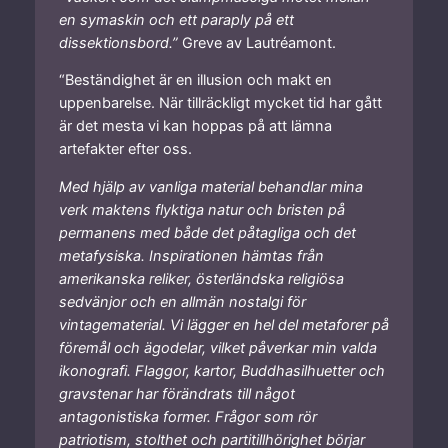
en symaskin och ett paraply på ett
dissektionsbord.”
Greve av Lautréamont.
“Beständighet är en illusion och makt en
uppenbarelse. När tillräckligt mycket tid har gått
är det mesta vi kan hoppas på att lämna
artefakter efter oss.
Med hjälp av vanliga material behandlar mina
verk maktens flyktiga natur och bristen på
permanens med både det påtagliga och det
metafysiska. Inspirationen hämtas från
amerikanska reliker, österländska religiösa
sedvänjor och en allmän nostalgi för
vintagematerial. Vi lägger en hel del metaforer på
föremål och ägodelar, vilket påverkar min valda
ikonografi. Flaggor, kartor, Buddhasilhuetter och
gravstenar har förändrats till något
antagonistiska former. Frågor som rör
patriotism, stolthet och partitillhörighet börjar