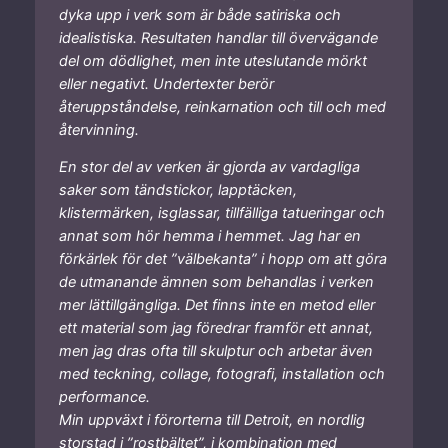
dyka upp i verk som är både satiriska och
idealistiska. Resultaten handlar till övervägande
del om dödlighet, men inte uteslutande mörkt
eller negativt. Undertexter berör
återuppståndelse, reinkarnation och till och med
återvinning.
En stor del av verken är gjorda av vardagliga
saker som tändstickor, lapptäcken,
klistermärken, isglassar, tillfälliga tatueringar och
annat som hör hemma i hemmet. Jag har en
förkärlek för det ”välbekanta” i hopp om att göra
de utmanande ämnen som behandlas i verken
mer lättillgängliga. Det finns inte en metod eller
ett material som jag föredrar framför ett annat,
men jag dras ofta till skulptur och arbetar även
med teckning, collage, fotografi, installation och
performance.
Min uppväxt i förorterna till Detroit, en nordlig
storstad i ”rostbältet”, i kombination med